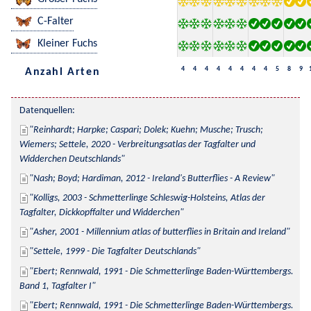
C-Falter
Kleiner Fuchs
4
4
4
4
4
4
4
4
5
8
9
Anzahl Arten
Datenquellen:
Reinhardt; Harpke; Caspari; Dolek; Kuehn; Musche; Trusch; 
Wiemers; Settele, 2020 - Verbreitungsatlas der Tagfalter und 
Widderchen Deutschlands
Nash; Boyd; Hardiman, 2012 - Ireland's Butterflies - A Review
Kolligs, 2003 - Schmetterlinge Schleswig-Holsteins, Atlas der 
Tagfalter, Dickkopffalter und Widderchen
Asher, 2001 - Millennium atlas of butterflies in Britain and Ireland
Settele, 1999 - Die Tagfalter Deutschlands
Ebert; Rennwald, 1991 - Die Schmetterlinge Baden-Württembergs. 
Band 1, Tagfalter I
Ebert; Rennwald, 1991 - Die Schmetterlinge Baden-Württembergs. 