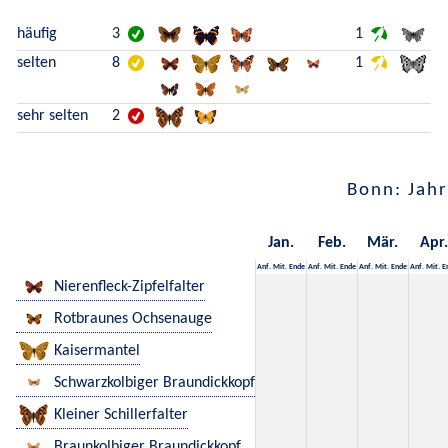
häufig
3
1
selten
8
1
sehr selten
2
Bonn: Jahr
Jan.
Feb.
Mär.
Apr.
Anf.
Mit.
Ende
Anf.
Mit.
Ende
Anf.
Mit.
Ende
Anf.
Mit.
E
Nierenfleck-Zipfelfalter
Rotbraunes Ochsenauge
Kaisermantel
Schwarzkolbiger Braundickkopf
Kleiner Schillerfalter
Braunkolbiger Braundickkopf