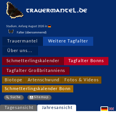
Stadium, Anfang August 2026 in 
Falter (übersommernd)
Trauermantel
Weitere Tagfalter
Über uns...
Schmetterlingskalender
Tagfalter Bonns
Tagfalter Großbritanniens
Biotope
Artenschwund
Fotos & Videos
Schmetterlingskalender Bonn
Suche
Sitemap
Tagesansicht
Jahresansicht