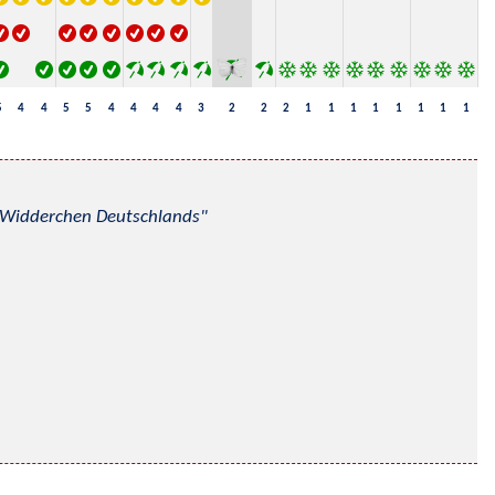
5
4
4
5
5
4
4
4
4
3
2
2
2
1
1
1
1
1
1
1
1
nd Widderchen Deutschlands