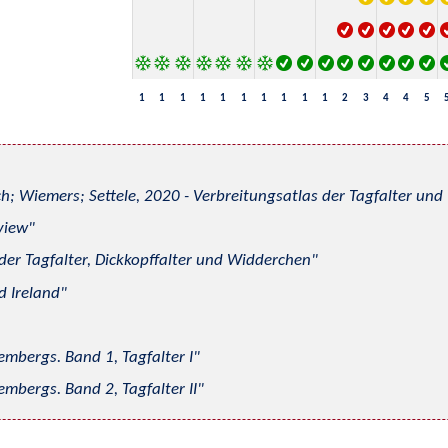
1
1
1
1
1
1
1
1
1
1
2
3
4
4
5
h; Wiemers; Settele, 2020 - Verbreitungsatlas der Tagfalter u
view
 der Tagfalter, Dickkopffalter und Widderchen
d Ireland
mbergs. Band 1, Tagfalter I
mbergs. Band 2, Tagfalter II