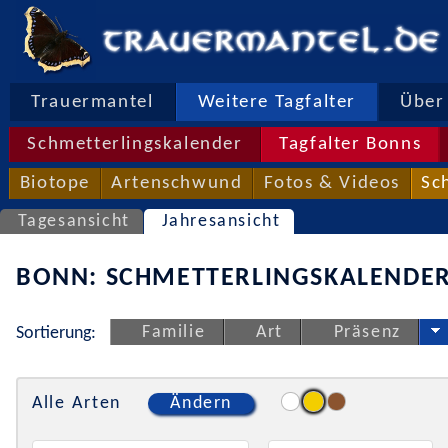
Trauermantel
Weitere Tagfalter
Über 
Schmetterlingskalender
Tagfalter Bonns
Biotope
Artenschwund
Fotos & Videos
Sc
Tagesansicht
Jahresansicht
BONN: SCHMETTERLINGSKALENDER
Familie
Art
Präsenz
Sortierung:
Alle Arten
Ändern