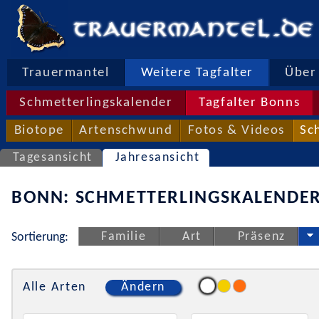
Trauermantel
Weitere Tagfalter
Über 
Schmetterlingskalender
Tagfalter Bonns
Biotope
Artenschwund
Fotos & Videos
Sc
Tagesansicht
Jahresansicht
BONN: SCHMETTERLINGSKALENDER
Familie
Art
Präsenz
Sortierung:
Alle Arten
Ändern