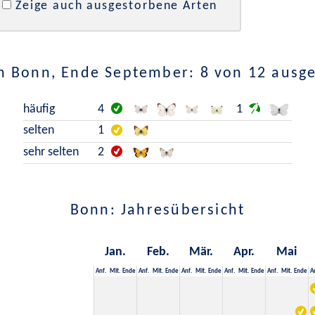
Zeige auch ausgestorbene Arten
n Bonn, Ende September: 8 von 12 ausg
häufig
4
1
selten
1
sehr selten
2
Bonn: Jahresübersicht
Jan.
Feb.
Mär.
Apr.
Mai
Anf.
Mit.
Ende
Anf.
Mit.
Ende
Anf.
Mit.
Ende
Anf.
Mit.
Ende
Anf.
Mit.
Ende
A