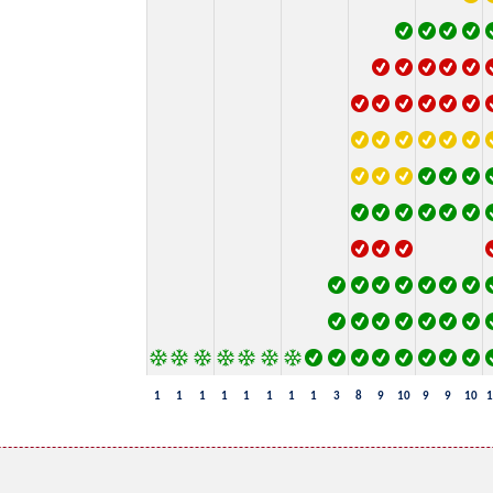
1
1
1
1
1
1
1
1
3
8
9
10
9
9
10
1