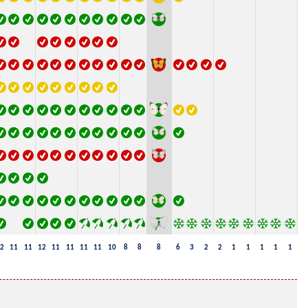
2
11
11
12
11
11
11
11
10
8
8
8
6
3
2
2
1
1
1
1
1