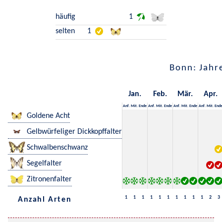
häufig
1
selten
1
Bonn: Jahr
Jan.
Feb.
Mär.
Apr.
Anf.
Mit.
Ende
Anf.
Mit.
Ende
Anf.
Mit.
Ende
Anf.
Mit.
End
Goldene Acht
Gelbwürfeliger Dickkopffalter
Schwalbenschwanz
Segelfalter
Zitronenfalter
1
1
1
1
1
1
1
1
1
1
2
3
Anzahl Arten