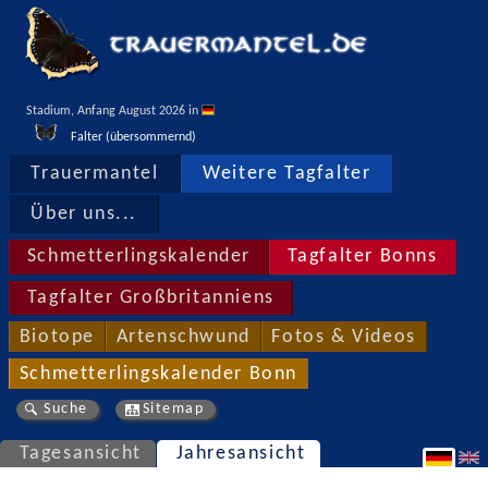
Stadium, Anfang August 2026 in 
Falter (übersommernd)
Trauermantel
Weitere Tagfalter
Über uns...
Schmetterlingskalender
Tagfalter Bonns
Tagfalter Großbritanniens
Biotope
Artenschwund
Fotos & Videos
Schmetterlingskalender Bonn
Suche
Sitemap
Tagesansicht
Jahresansicht