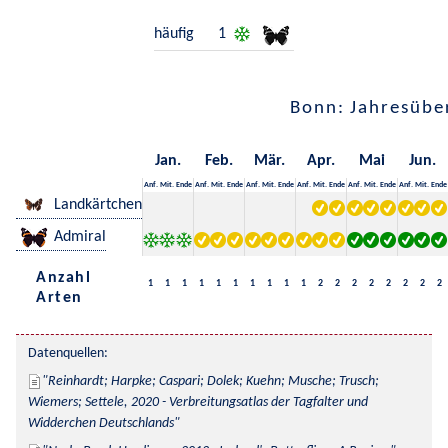
häufig
1
Bonn: Jahresübe
Jan.
Feb.
Mär.
Apr.
Mai
Jun.
Anf.
Mit.
Ende
Anf.
Mit.
Ende
Anf.
Mit.
Ende
Anf.
Mit.
Ende
Anf.
Mit.
Ende
Anf.
Mit.
Ende
Landkärtchen
Admiral
Anzahl
1
1
1
1
1
1
1
1
1
1
2
2
2
2
2
2
2
2
Arten
Datenquellen:
Reinhardt; Harpke; Caspari; Dolek; Kuehn; Musche; Trusch; 
Wiemers; Settele, 2020 - Verbreitungsatlas der Tagfalter und 
Widderchen Deutschlands