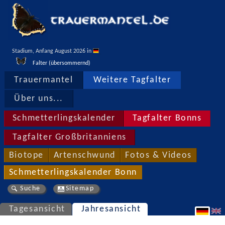
Stadium, Anfang August 2026 in 
Falter (übersommernd)
Trauermantel
Weitere Tagfalter
Über uns...
Schmetterlingskalender
Tagfalter Bonns
Tagfalter Großbritanniens
Biotope
Artenschwund
Fotos & Videos
Schmetterlingskalender Bonn
Suche
Sitemap
Tagesansicht
Jahresansicht