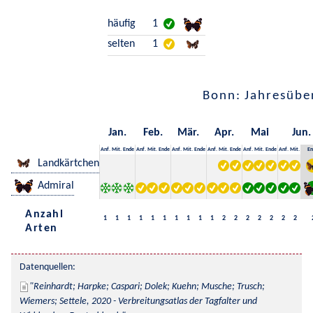
häufig
1
selten
1
Bonn: Jahresübe
Jan.
Feb.
Mär.
Apr.
Mai
Jun.
Anf.
Mit.
Ende
Anf.
Mit.
Ende
Anf.
Mit.
Ende
Anf.
Mit.
Ende
Anf.
Mit.
Ende
Anf.
Mit.
En
Landkärtchen
Admiral
Anzahl
1
1
1
1
1
1
1
1
1
1
2
2
2
2
2
2
2
Arten
Datenquellen:
Reinhardt; Harpke; Caspari; Dolek; Kuehn; Musche; Trusch; 
Wiemers; Settele, 2020 - Verbreitungsatlas der Tagfalter und 