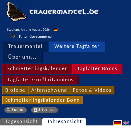
Stadium, Anfang August 2026 in 
Falter (übersommernd)
Trauermantel
Weitere Tagfalter
Über uns...
Schmetterlingskalender
Tagfalter Bonns
Tagfalter Großbritanniens
Biotope
Artenschwund
Fotos & Videos
Schmetterlingskalender Bonn
Suche
Sitemap
Tagesansicht
Jahresansicht