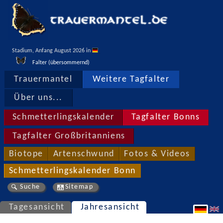
Stadium, Anfang August 2026 in 
Falter (übersommernd)
Trauermantel
Weitere Tagfalter
Über uns...
Schmetterlingskalender
Tagfalter Bonns
Tagfalter Großbritanniens
Biotope
Artenschwund
Fotos & Videos
Schmetterlingskalender Bonn
Suche
Sitemap
Tagesansicht
Jahresansicht