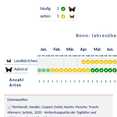
häufig
1
selten
1
Bonn: Jahresübe
Jan.
Feb.
Mär.
Apr.
Mai
Jun.
Anf.
Mit.
Ende
Anf.
Mit.
Ende
Anf.
Mit.
Ende
Anf.
Mit.
Ende
Anf.
Mit.
Ende
Anf.
Mit.
Ende
Landkärtchen
Admiral
Anzahl
1
1
1
1
1
1
1
1
1
1
2
2
2
2
2
2
2
2
Arten
Datenquellen:
Reinhardt; Harpke; Caspari; Dolek; Kuehn; Musche; Trusch; 
Wiemers; Settele, 2020 - Verbreitungsatlas der Tagfalter und 