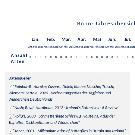
Bonn: Jahresübersic
Jan.
Feb.
Mär.
Apr.
Mai
Jun.
Jul.
Anf.
Mit.
Ende
Anf.
Mit.
Ende
Anf.
Mit.
Ende
Anf.
Mit.
Ende
Anf.
Mit.
Ende
Anf.
Mit.
Ende
Anf.
Mit.
Ende
Anzahl
0
0
0
0
0
0
0
0
0
0
0
0
0
0
0
0
0
0
0
0
0
Arten
Datenquellen:
Reinhardt; Harpke; Caspari; Dolek; Kuehn; Musche; Trusch; 
Wiemers; Settele, 2020 - Verbreitungsatlas der Tagfalter und 
Widderchen Deutschlands
Nash; Boyd; Hardiman, 2012 - Ireland's Butterflies - A Review
Kolligs, 2003 - Schmetterlinge Schleswig-Holsteins, Atlas der 
Tagfalter, Dickkopffalter und Widderchen
Asher, 2001 - Millennium atlas of butterflies in Britain and Ireland