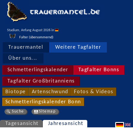
Stadium, Anfang August 2026 in 
Falter (übersommernd)
Trauermantel
Weitere Tagfalter
Über uns...
Schmetterlingskalender
Tagfalter Bonns
Tagfalter Großbritanniens
Biotope
Artenschwund
Fotos & Videos
Schmetterlingskalender Bonn
Suche
Sitemap
Tagesansicht
Jahresansicht