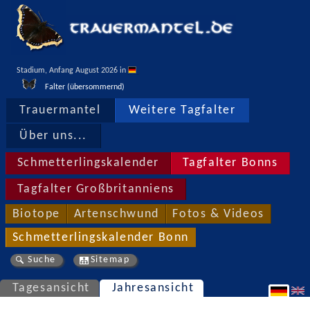
Stadium, Anfang August 2026 in 
Falter (übersommernd)
Trauermantel
Weitere Tagfalter
Über uns...
Schmetterlingskalender
Tagfalter Bonns
Tagfalter Großbritanniens
Biotope
Artenschwund
Fotos & Videos
Schmetterlingskalender Bonn
Suche
Sitemap
Tagesansicht
Jahresansicht