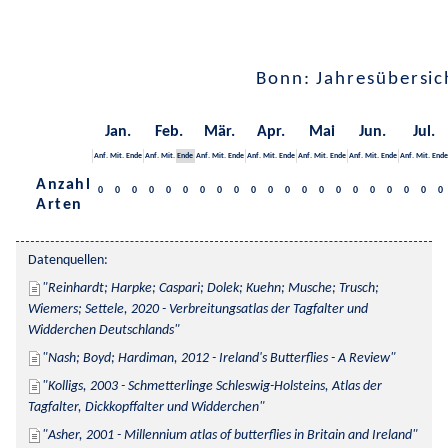
Bonn: Jahresübersic
Jan.
Feb.
Mär.
Apr.
Mai
Jun.
Jul.
Anf.
Mit.
Ende
Anf.
Mit.
Ende
Anf.
Mit.
Ende
Anf.
Mit.
Ende
Anf.
Mit.
Ende
Anf.
Mit.
Ende
Anf.
Mit.
Ende
Anzahl
0
0
0
0
0
0
0
0
0
0
0
0
0
0
0
0
0
0
0
0
0
Arten
Datenquellen:
Reinhardt; Harpke; Caspari; Dolek; Kuehn; Musche; Trusch; 
Wiemers; Settele, 2020 - Verbreitungsatlas der Tagfalter und 
Widderchen Deutschlands
Nash; Boyd; Hardiman, 2012 - Ireland's Butterflies - A Review
Kolligs, 2003 - Schmetterlinge Schleswig-Holsteins, Atlas der 
Tagfalter, Dickkopffalter und Widderchen
Asher, 2001 - Millennium atlas of butterflies in Britain and Ireland