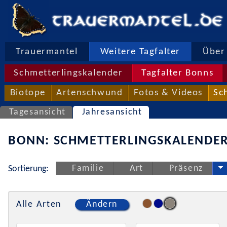
Trauermantel
Weitere Tagfalter
Über 
Schmetterlingskalender
Tagfalter Bonns
Biotope
Artenschwund
Fotos & Videos
Sc
Tagesansicht
Jahresansicht
BONN: SCHMETTERLINGSKALENDER
Familie
Art
Präsenz
Sortierung:
Alle Arten
Ändern