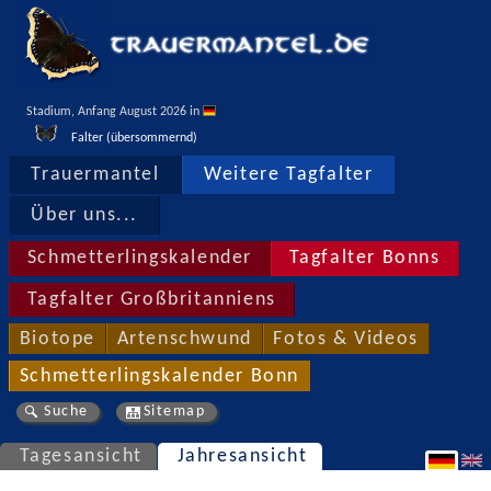
Stadium, Anfang August 2026 in 
Falter (übersommernd)
Trauermantel
Weitere Tagfalter
Über uns...
Schmetterlingskalender
Tagfalter Bonns
Tagfalter Großbritanniens
Biotope
Artenschwund
Fotos & Videos
Schmetterlingskalender Bonn
Suche
Sitemap
Tagesansicht
Jahresansicht