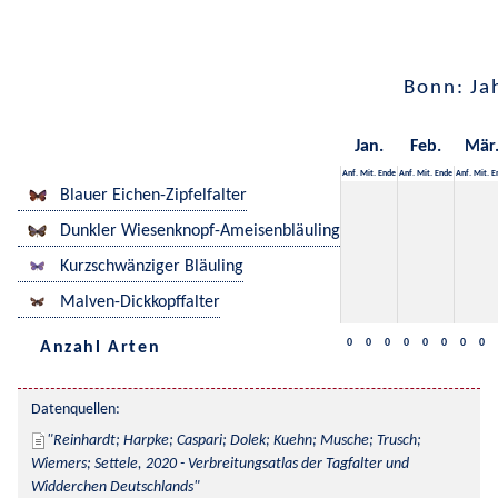
Bonn: Ja
Jan.
Feb.
Mär
Anf.
Mit.
Ende
Anf.
Mit.
Ende
Anf.
Mit.
E
Blauer Eichen-Zipfelfalter
Dunkler Wiesenknopf-Ameisenbläuling
Kurzschwänziger Bläuling
Malven-Dickkopffalter
0
0
0
0
0
0
0
0
Anzahl Arten
Datenquellen:
Reinhardt; Harpke; Caspari; Dolek; Kuehn; Musche; Trusch; 
Wiemers; Settele, 2020 - Verbreitungsatlas der Tagfalter und 
Widderchen Deutschlands