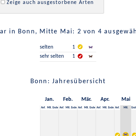
Zeige auch ausgestorbene Arten
r in Bonn, Mitte Mai: 2 von 4 ausgewä
selten
1
sehr selten
1
Bonn: Jahresübersicht
Jan.
Feb.
Mär.
Apr.
Mai
Anf.
Mit.
Ende
Anf.
Mit.
Ende
Anf.
Mit.
Ende
Anf.
Mit.
Ende
Anf.
Mit.
End