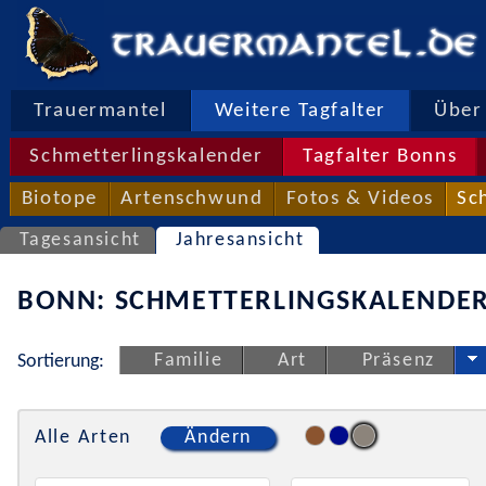
Trauermantel
Weitere Tagfalter
Über 
Schmetterlingskalender
Tagfalter Bonns
Biotope
Artenschwund
Fotos & Videos
Sc
Tagesansicht
Jahresansicht
BONN: SCHMETTERLINGSKALENDER
Familie
Art
Präsenz
Sortierung:
Alle Arten
Ändern