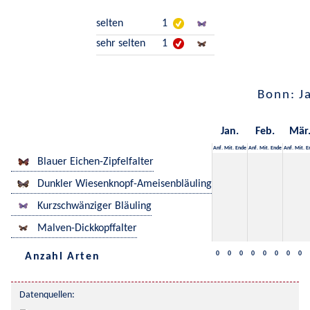
selten
1
sehr selten
1
Bonn: J
Jan.
Feb.
Mär
Anf.
Mit.
Ende
Anf.
Mit.
Ende
Anf.
Mit.
E
Blauer Eichen-Zipfelfalter
Dunkler Wiesenknopf-Ameisenbläuling
Kurzschwänziger Bläuling
Malven-Dickkopffalter
0
0
0
0
0
0
0
0
Anzahl Arten
Datenquellen: