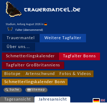
Stadium, Anfang August 2026 in 
Falter (übersommernd)
Trauermantel
Weitere Tagfalter
Über uns...
Schmetterlingskalender
Tagfalter Bonns
Tagfalter Großbritanniens
Biotope
Artenschwund
Fotos & Videos
Schmetterlingskalender Bonn
Suche
Sitemap
Tagesansicht
Jahresansicht