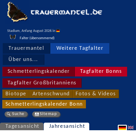
Stadium, Anfang August 2026 in 
Falter (übersommernd)
Trauermantel
Weitere Tagfalter
Über uns...
Schmetterlingskalender
Tagfalter Bonns
Tagfalter Großbritanniens
Biotope
Artenschwund
Fotos & Videos
Schmetterlingskalender Bonn
Suche
Sitemap
Tagesansicht
Jahresansicht