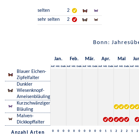
selten
2
sehr selten
2
Bonn: Jahresüb
Jan.
Feb.
Mär.
Apr.
Mai
Ju
Anf.
Mit.
Ende
Anf.
Mit.
Ende
Anf.
Mit.
Ende
Anf.
Mit.
Ende
Anf.
Mit.
Ende
Anf.
Mit
Blauer Eichen-
Zipfelfalter
Dunkler
Wiesenknopf-
Ameisenbläuling
Kurzschwänziger
Bläuling
Malven-
Dickkopffalter
0
0
0
0
0
0
0
0
0
0
1
1
2
2
2
1
2
Anzahl Arten