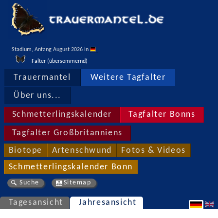
Stadium, Anfang August 2026 in 
Falter (übersommernd)
Trauermantel
Weitere Tagfalter
Über uns...
Schmetterlingskalender
Tagfalter Bonns
Tagfalter Großbritanniens
Biotope
Artenschwund
Fotos & Videos
Schmetterlingskalender Bonn
Suche
Sitemap
Tagesansicht
Jahresansicht