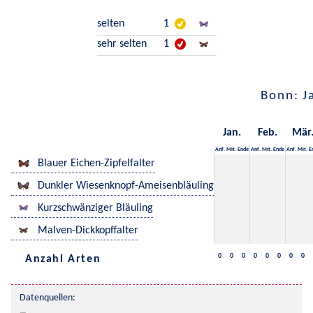
selten
1
sehr selten
1
Bonn: J
Jan.
Feb.
Mär
Anf.
Mit.
Ende
Anf.
Mit.
Ende
Anf.
Mit.
E
Blauer Eichen-Zipfelfalter
Dunkler Wiesenknopf-Ameisenbläuling
Kurzschwänziger Bläuling
Malven-Dickkopffalter
0
0
0
0
0
0
0
0
Anzahl Arten
Datenquellen: