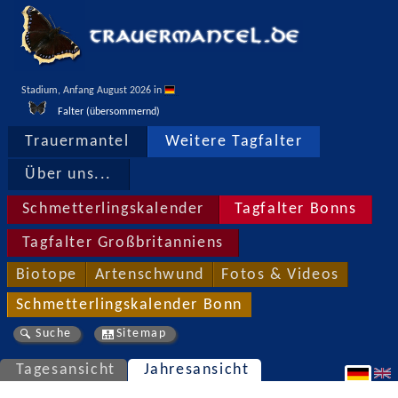
Stadium, Anfang August 2026 in 
Falter (übersommernd)
Trauermantel
Weitere Tagfalter
Über uns...
Schmetterlingskalender
Tagfalter Bonns
Tagfalter Großbritanniens
Biotope
Artenschwund
Fotos & Videos
Schmetterlingskalender Bonn
Suche
Sitemap
Tagesansicht
Jahresansicht