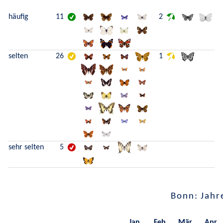
häufig
11
2
selten
26
1
sehr selten
5
Bonn: Jahr
Jan.
Feb.
Mär.
Apr.