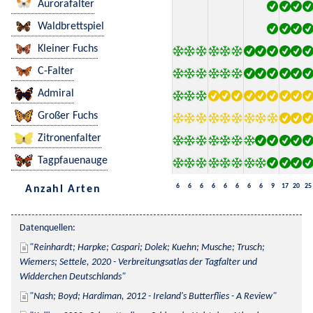
Aurorafalter
Waldbrettspiel
Kleiner Fuchs
C-Falter
Admiral
Großer Fuchs
Zitronenfalter
Tagpfauenauge
6
6
6
6
6
6
6
6
9
17
20
25
Anzahl Arten
Datenquellen:
Reinhardt; Harpke; Caspari; Dolek; Kuehn; Musche; Trusch; 
Wiemers; Settele, 2020 - Verbreitungsatlas der Tagfalter und 
Widderchen Deutschlands
Nash; Boyd; Hardiman, 2012 - Ireland's Butterflies - A Review