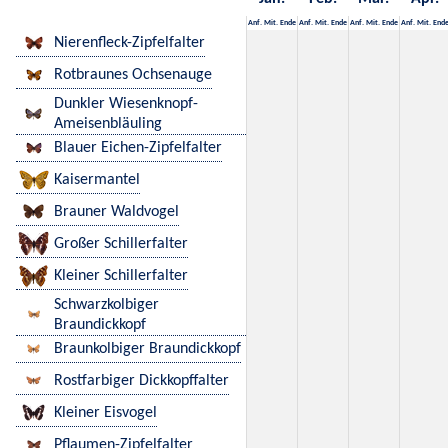
Anf.
Mit.
Ende
Anf.
Mit.
Ende
Anf.
Mit.
Ende
Anf.
Mit.
End
Nierenfleck-Zipfelfalter
Rotbraunes Ochsenauge
Dunkler Wiesenknopf-
Ameisenbläuling
Blauer Eichen-Zipfelfalter
Kaisermantel
Brauner Waldvogel
Großer Schillerfalter
Kleiner Schillerfalter
Schwarzkolbiger
Braundickkopf
Braunkolbiger Braundickkopf
Rostfarbiger Dickkopffalter
Kleiner Eisvogel
Pflaumen-Zipfelfalter