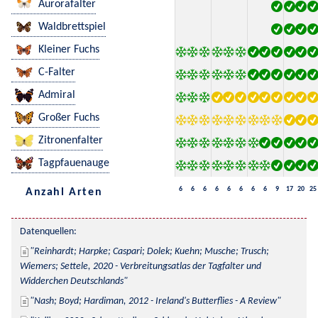
Aurorafalter
Waldbrettspiel
Kleiner Fuchs
C-Falter
Admiral
Großer Fuchs
Zitronenfalter
Tagpfauenauge
6
6
6
6
6
6
6
6
9
17
20
25
Anzahl Arten
Datenquellen:
Reinhardt; Harpke; Caspari; Dolek; Kuehn; Musche; Trusch; 
Wiemers; Settele, 2020 - Verbreitungsatlas der Tagfalter und 
Widderchen Deutschlands
Nash; Boyd; Hardiman, 2012 - Ireland's Butterflies - A Review