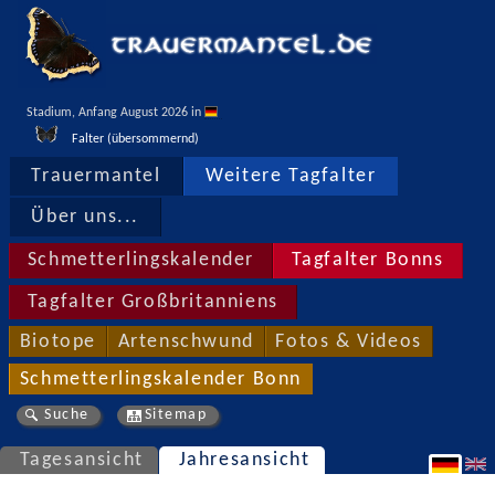
Stadium, Anfang August 2026 in 
Falter (übersommernd)
Trauermantel
Weitere Tagfalter
Über uns...
Schmetterlingskalender
Tagfalter Bonns
Tagfalter Großbritanniens
Biotope
Artenschwund
Fotos & Videos
Schmetterlingskalender Bonn
Suche
Sitemap
Tagesansicht
Jahresansicht