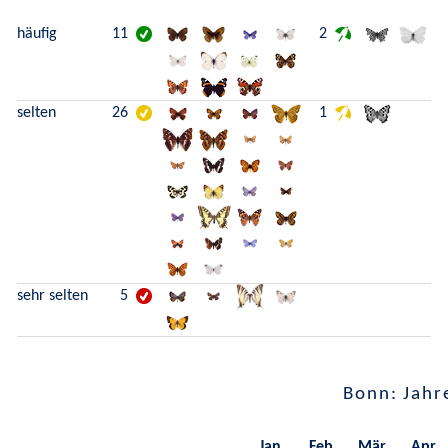
häufig
11
2
selten
26
1
sehr selten
5
Bonn: Jahr
Jan.
Feb.
Mär.
Apr.