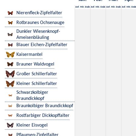
Anf.
Mit.
Ende
Anf.
Mit.
Ende
Anf.
Mit.
Ende
Anf.
Mit.
End
Nierenfleck-Zipfelfalter
Rotbraunes Ochsenauge
Dunkler Wiesenknopf-
Ameisenbläuling
Blauer Eichen-Zipfelfalter
Kaisermantel
Brauner Waldvogel
Großer Schillerfalter
Kleiner Schillerfalter
Schwarzkolbiger
Braundickkopf
Braunkolbiger Braundickkopf
Rostfarbiger Dickkopffalter
Kleiner Eisvogel
Pflaumen-Zipfelfalter