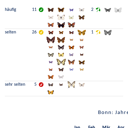
häufig
11
2
selten
26
1
sehr selten
5
Bonn: Jahr
Jan.
Feb.
Mär.
Apr.