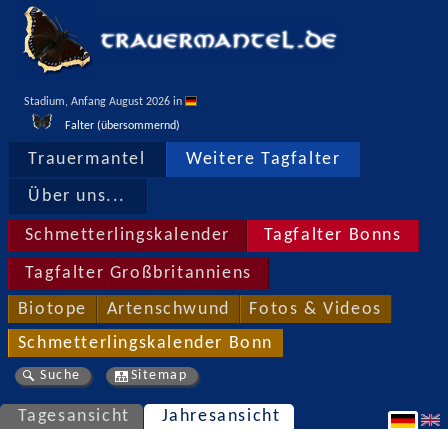
Stadium, Anfang August 2026 in 
Falter (übersommernd)
Trauermantel
Weitere Tagfalter
Über uns...
Schmetterlingskalender
Tagfalter Bonns
Tagfalter Großbritanniens
Biotope
Artenschwund
Fotos & Videos
Schmetterlingskalender Bonn
Suche
Sitemap
Tagesansicht
Jahresansicht