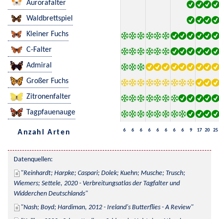
Aurorafalter
Waldbrettspiel
Kleiner Fuchs
C-Falter
Admiral
Großer Fuchs
Zitronenfalter
Tagpfauenauge
6
6
6
6
6
6
6
6
9
17
20
25
Anzahl Arten
Datenquellen:
Reinhardt; Harpke; Caspari; Dolek; Kuehn; Musche; Trusch; 
Wiemers; Settele, 2020 - Verbreitungsatlas der Tagfalter und 
Widderchen Deutschlands
Nash; Boyd; Hardiman, 2012 - Ireland's Butterflies - A Review