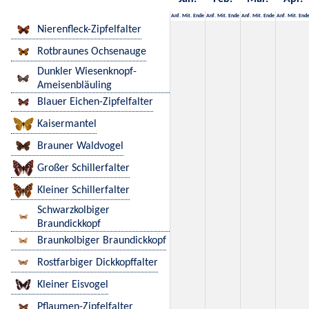
Anf.
Mit.
Ende
Anf.
Mit.
Ende
Anf.
Mit.
Ende
Anf.
Mit.
End
Nierenfleck-Zipfelfalter
Rotbraunes Ochsenauge
Dunkler Wiesenknopf-
Ameisenbläuling
Blauer Eichen-Zipfelfalter
Kaisermantel
Brauner Waldvogel
Großer Schillerfalter
Kleiner Schillerfalter
Schwarzkolbiger
Braundickkopf
Braunkolbiger Braundickkopf
Rostfarbiger Dickkopffalter
Kleiner Eisvogel
Pflaumen-Zipfelfalter