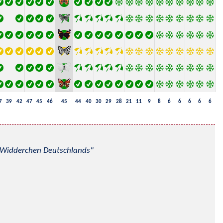
7
39
42
47
45
46
45
44
40
30
29
28
21
11
9
8
6
6
6
6
6
nd Widderchen Deutschlands