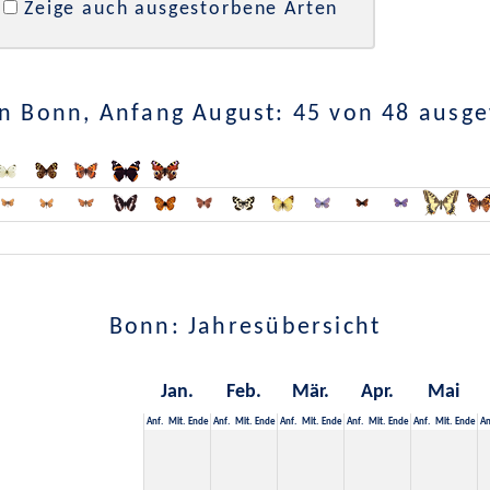
Zeige auch ausgestorbene Arten
n Bonn, Anfang August: 45 von 48 ausg
Bonn: Jahresübersicht
Jan.
Feb.
Mär.
Apr.
Mai
Anf.
Mit.
Ende
Anf.
Mit.
Ende
Anf.
Mit.
Ende
Anf.
Mit.
Ende
Anf.
Mit.
Ende
An