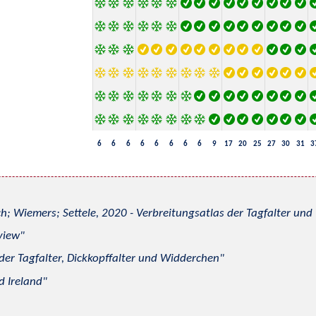
6
6
6
6
6
6
6
6
9
17
20
25
27
30
31
3
h; Wiemers; Settele, 2020 - Verbreitungsatlas der Tagfalter u
view
 der Tagfalter, Dickkopffalter und Widderchen
d Ireland