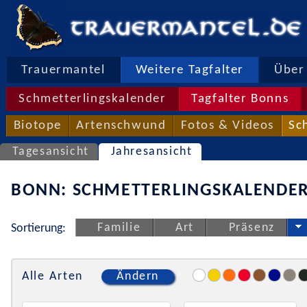
Trauermantel
Weitere Tagfalter
Über 
Schmetterlingskalender
Tagfalter Bonns
Biotope
Artenschwund
Fotos & Videos
Sc
Tagesansicht
Jahresansicht
BONN: SCHMETTERLINGSKALENDER
Familie
Art
Präsenz
Sortierung:
Alle Arten
Ändern