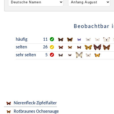
Beobachtbar i
häufig
11
selten
26
sehr selten
5
Nierenfleck-Zipfelfalter
Rotbraunes Ochsenauge