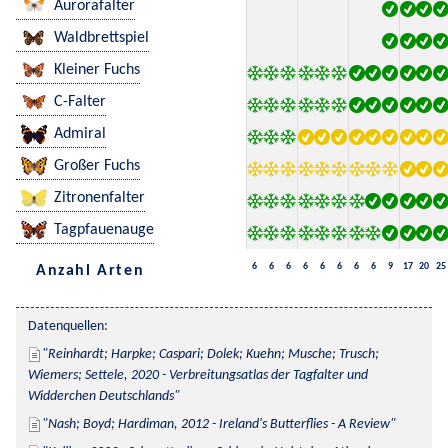
Aurorafalter
Waldbrettspiel
Kleiner Fuchs
C-Falter
Admiral
Großer Fuchs
Zitronenfalter
Tagpfauenauge
6
6
6
6
6
6
6
6
9
17
20
25
Anzahl Arten
Datenquellen:
Reinhardt; Harpke; Caspari; Dolek; Kuehn; Musche; Trusch; 
Wiemers; Settele, 2020 - Verbreitungsatlas der Tagfalter und 
Widderchen Deutschlands
Nash; Boyd; Hardiman, 2012 - Ireland's Butterflies - A Review