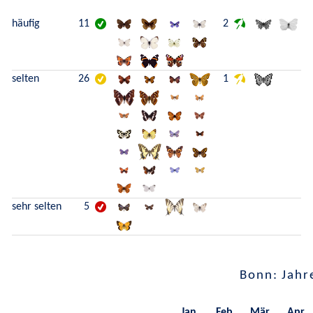
häufig
11
2
selten
26
1
sehr selten
5
Bonn: Jahr
Jan.
Feb.
Mär.
Apr.