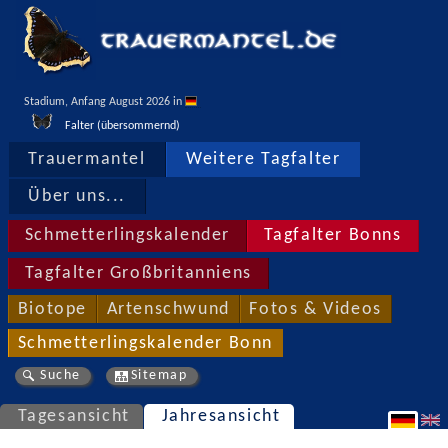
Stadium, Anfang August 2026 in 
Falter (übersommernd)
Trauermantel
Weitere Tagfalter
Über uns...
Schmetterlingskalender
Tagfalter Bonns
Tagfalter Großbritanniens
Biotope
Artenschwund
Fotos & Videos
Schmetterlingskalender Bonn
Suche
Sitemap
Tagesansicht
Jahresansicht