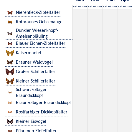
Anf.
Mit.
Ende
Anf.
Mit.
Ende
Anf.
Mit.
Ende
Anf.
Mit.
End
Nierenfleck-Zipfelfalter
Rotbraunes Ochsenauge
Dunkler Wiesenknopf-
Ameisenbläuling
Blauer Eichen-Zipfelfalter
Kaisermantel
Brauner Waldvogel
Großer Schillerfalter
Kleiner Schillerfalter
Schwarzkolbiger
Braundickkopf
Braunkolbiger Braundickkopf
Rostfarbiger Dickkopffalter
Kleiner Eisvogel
Pflaumen-Zipfelfalter