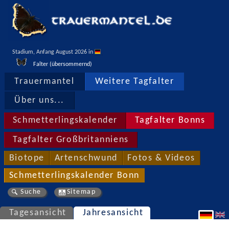
Stadium, Anfang August 2026 in 
Falter (übersommernd)
Trauermantel
Weitere Tagfalter
Über uns...
Schmetterlingskalender
Tagfalter Bonns
Tagfalter Großbritanniens
Biotope
Artenschwund
Fotos & Videos
Schmetterlingskalender Bonn
Suche
Sitemap
Tagesansicht
Jahresansicht