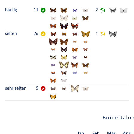
häufig
11
2
selten
26
1
sehr selten
5
Bonn: Jahr
Jan.
Feb.
Mär.
Apr.