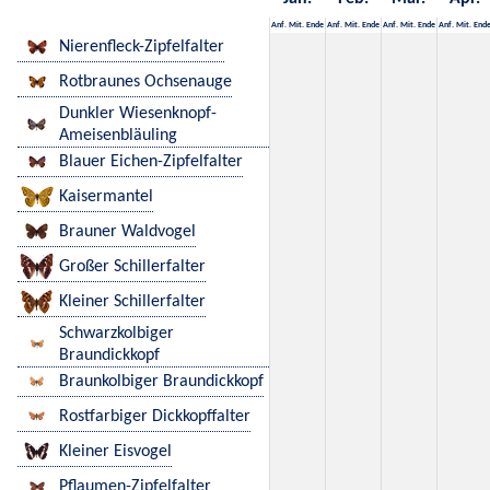
Anf.
Mit.
Ende
Anf.
Mit.
Ende
Anf.
Mit.
Ende
Anf.
Mit.
End
Nierenfleck-Zipfelfalter
Rotbraunes Ochsenauge
Dunkler Wiesenknopf-
Ameisenbläuling
Blauer Eichen-Zipfelfalter
Kaisermantel
Brauner Waldvogel
Großer Schillerfalter
Kleiner Schillerfalter
Schwarzkolbiger
Braundickkopf
Braunkolbiger Braundickkopf
Rostfarbiger Dickkopffalter
Kleiner Eisvogel
Pflaumen-Zipfelfalter