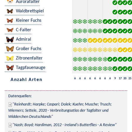
Aurorafalter
Waldbrettspiel
Kleiner Fuchs
C-Falter
Admiral
Großer Fuchs
Zitronenfalter
Tagpfauenauge
6
6
6
6
6
6
6
6
9
17
20
25
Anzahl Arten
Datenquellen:
Reinhardt; Harpke; Caspari; Dolek; Kuehn; Musche; Trusch; 
Wiemers; Settele, 2020 - Verbreitungsatlas der Tagfalter und 
Widderchen Deutschlands
Nash; Boyd; Hardiman, 2012 - Ireland's Butterflies - A Review