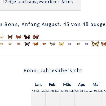
Zeige auch ausgestorbene Arten
n Bonn, Anfang August: 45 von 48 ausg
Bonn: Jahresübersicht
Jan.
Feb.
Mär.
Apr.
Mai
Anf.
Mit.
Ende
Anf.
Mit.
Ende
Anf.
Mit.
Ende
Anf.
Mit.
Ende
Anf.
Mit.
Ende
An