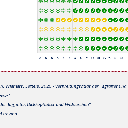
6
6
6
6
6
6
6
6
9
17
20
25
27
30
31
3
h; Wiemers; Settele, 2020 - Verbreitungsatlas der Tagfalter u
view
 der Tagfalter, Dickkopffalter und Widderchen
d Ireland