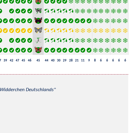
7
39
42
47
45
46
45
44
40
30
29
28
21
11
9
8
6
6
6
6
6
nd Widderchen Deutschlands