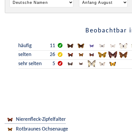
Beobachtbar i
häufig
11
selten
26
sehr selten
5
Nierenfleck-Zipfelfalter
Rotbraunes Ochsenauge