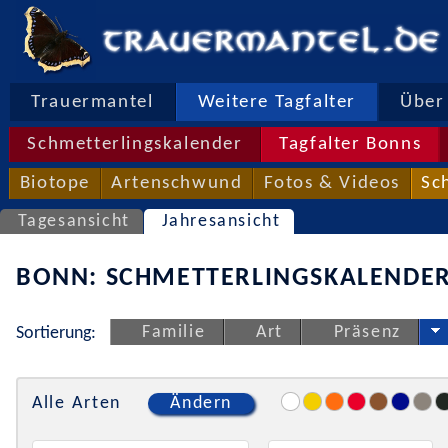
Trauermantel
Weitere Tagfalter
Über 
Schmetterlingskalender
Tagfalter Bonns
Biotope
Artenschwund
Fotos & Videos
Sc
Tagesansicht
Jahresansicht
BONN: SCHMETTERLINGSKALENDER
Familie
Art
Präsenz
Sortierung:
Alle Arten
Ändern