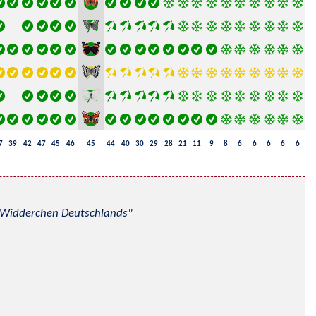
7
39
42
47
45
46
45
44
40
30
29
28
21
11
9
8
6
6
6
6
6
nd Widderchen Deutschlands