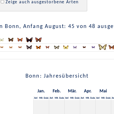
Zeige auch ausgestorbene Arten
n Bonn, Anfang August: 45 von 48 ausg
Bonn: Jahresübersicht
Jan.
Feb.
Mär.
Apr.
Mai
Anf.
Mit.
Ende
Anf.
Mit.
Ende
Anf.
Mit.
Ende
Anf.
Mit.
Ende
Anf.
Mit.
Ende
An