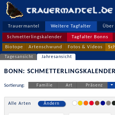
Trauermantel
Weitere Tagfalter
Über 
Schmetterlingskalender
Tagfalter Bonns
Biotope
Artenschwund
Fotos & Videos
Sc
Tagesansicht
Jahresansicht
BONN: SCHMETTERLINGSKALENDER
Familie
Art
Präsenz
Sortierung:
Alle Arten
Ändern