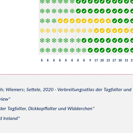
6
6
6
6
6
6
6
6
9
17
20
25
27
30
31
3
h; Wiemers; Settele, 2020 - Verbreitungsatlas der Tagfalter u
view
 der Tagfalter, Dickkopffalter und Widderchen
d Ireland