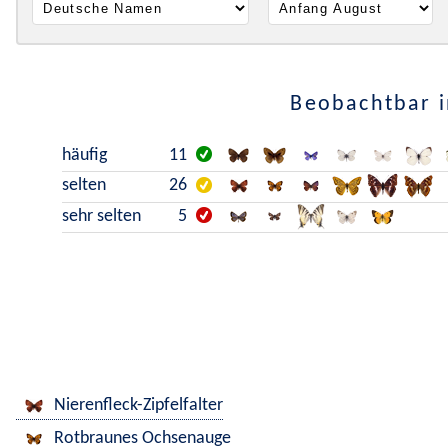
Beobachtbar i
häufig
11
selten
26
sehr selten
5
Nierenfleck-Zipfelfalter
Rotbraunes Ochsenauge