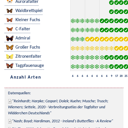
Aurorafalter
Waldbrettspiel
Kleiner Fuchs
C-Falter
Admiral
Großer Fuchs
Zitronenfalter
Tagpfauenauge
6
6
6
6
6
6
6
6
9
17
20
25
Anzahl Arten
Datenquellen:
Reinhardt; Harpke; Caspari; Dolek; Kuehn; Musche; Trusch; 
Wiemers; Settele, 2020 - Verbreitungsatlas der Tagfalter und 
Widderchen Deutschlands
Nash; Boyd; Hardiman, 2012 - Ireland's Butterflies - A Review