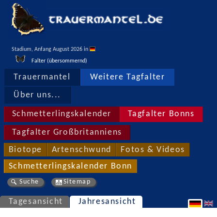
Stadium, Anfang August 2026 in 
Falter (übersommernd)
Trauermantel
Weitere Tagfalter
Über uns...
Schmetterlingskalender
Tagfalter Bonns
Tagfalter Großbritanniens
Biotope
Artenschwund
Fotos & Videos
Schmetterlingskalender Bonn
Suche
Sitemap
Tagesansicht
Jahresansicht