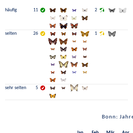
häufig
11
2
selten
26
1
sehr selten
5
Bonn: Jahr
Jan.
Feb.
Mär.
Apr.