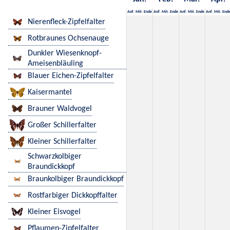
Anf.
Mit.
Ende
Anf.
Mit.
Ende
Anf.
Mit.
Ende
Anf.
Mit.
End
Nierenfleck-Zipfelfalter
Rotbraunes Ochsenauge
Dunkler Wiesenknopf-
Ameisenbläuling
Blauer Eichen-Zipfelfalter
Kaisermantel
Brauner Waldvogel
Großer Schillerfalter
Kleiner Schillerfalter
Schwarzkolbiger
Braundickkopf
Braunkolbiger Braundickkopf
Rostfarbiger Dickkopffalter
Kleiner Eisvogel
Pflaumen-Zipfelfalter