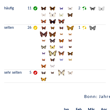
häufig
11
2
selten
26
1
sehr selten
5
Bonn: Jahr
Jan.
Feb.
Mär.
Apr.