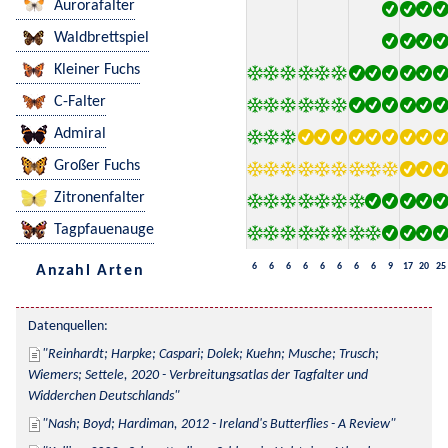
Aurorafalter
Waldbrettspiel
Kleiner Fuchs
C-Falter
Admiral
Großer Fuchs
Zitronenfalter
Tagpfauenauge
6
6
6
6
6
6
6
6
9
17
20
25
Anzahl Arten
Datenquellen:
Reinhardt; Harpke; Caspari; Dolek; Kuehn; Musche; Trusch; 
Wiemers; Settele, 2020 - Verbreitungsatlas der Tagfalter und 
Widderchen Deutschlands
Nash; Boyd; Hardiman, 2012 - Ireland's Butterflies - A Review