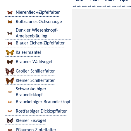
Anf.
Mit.
Ende
Anf.
Mit.
Ende
Anf.
Mit.
Ende
Anf.
Mit.
End
Nierenfleck-Zipfelfalter
Rotbraunes Ochsenauge
Dunkler Wiesenknopf-
Ameisenbläuling
Blauer Eichen-Zipfelfalter
Kaisermantel
Brauner Waldvogel
Großer Schillerfalter
Kleiner Schillerfalter
Schwarzkolbiger
Braundickkopf
Braunkolbiger Braundickkopf
Rostfarbiger Dickkopffalter
Kleiner Eisvogel
Pflaumen-Zipfelfalter