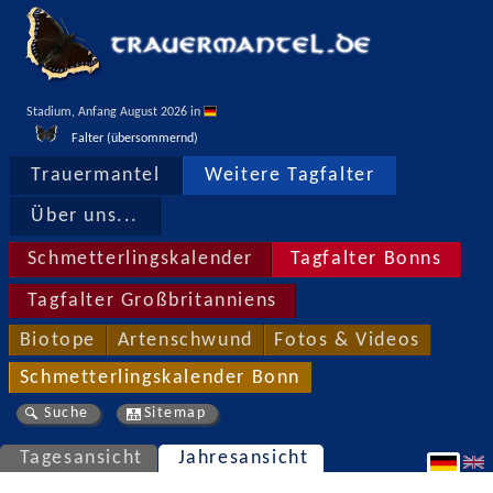
Stadium, Anfang August 2026 in 
Falter (übersommernd)
Trauermantel
Weitere Tagfalter
Über uns...
Schmetterlingskalender
Tagfalter Bonns
Tagfalter Großbritanniens
Biotope
Artenschwund
Fotos & Videos
Schmetterlingskalender Bonn
Suche
Sitemap
Tagesansicht
Jahresansicht