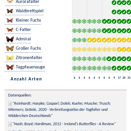
Aurorafalter
Waldbrettspiel
Kleiner Fuchs
C-Falter
Admiral
Großer Fuchs
Zitronenfalter
Tagpfauenauge
6
6
6
6
6
6
6
6
9
17
20
25
Anzahl Arten
Datenquellen:
Reinhardt; Harpke; Caspari; Dolek; Kuehn; Musche; Trusch; 
Wiemers; Settele, 2020 - Verbreitungsatlas der Tagfalter und 
Widderchen Deutschlands
Nash; Boyd; Hardiman, 2012 - Ireland's Butterflies - A Review