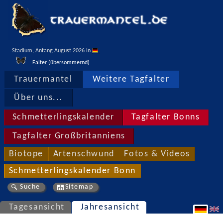
Stadium, Anfang August 2026 in 
Falter (übersommernd)
Trauermantel
Weitere Tagfalter
Über uns...
Schmetterlingskalender
Tagfalter Bonns
Tagfalter Großbritanniens
Biotope
Artenschwund
Fotos & Videos
Schmetterlingskalender Bonn
Suche
Sitemap
Tagesansicht
Jahresansicht