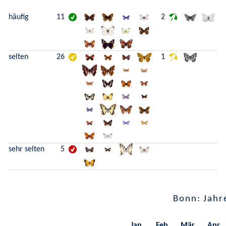
häufig
11
2
selten
26
1
sehr selten
5
Bonn: Jahr
Jan.
Feb.
Mär.
Apr.