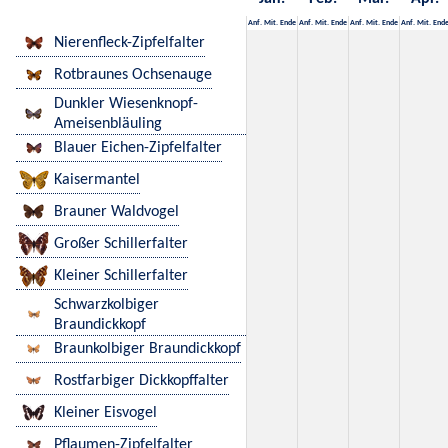
Anf.
Mit.
Ende
Anf.
Mit.
Ende
Anf.
Mit.
Ende
Anf.
Mit.
End
Nierenfleck-Zipfelfalter
Rotbraunes Ochsenauge
Dunkler Wiesenknopf-
Ameisenbläuling
Blauer Eichen-Zipfelfalter
Kaisermantel
Brauner Waldvogel
Großer Schillerfalter
Kleiner Schillerfalter
Schwarzkolbiger
Braundickkopf
Braunkolbiger Braundickkopf
Rostfarbiger Dickkopffalter
Kleiner Eisvogel
Pflaumen-Zipfelfalter