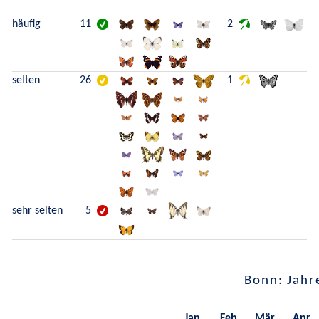
häufig
11
2
selten
26
1
sehr selten
5
Bonn: Jahr
Jan.
Feb.
Mär.
Apr.