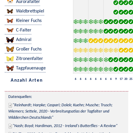
Aurorafalter
Waldbrettspiel
Kleiner Fuchs
C-Falter
Admiral
Großer Fuchs
Zitronenfalter
Tagpfauenauge
6
6
6
6
6
6
6
6
9
17
20
25
Anzahl Arten
Datenquellen:
Reinhardt; Harpke; Caspari; Dolek; Kuehn; Musche; Trusch; 
Wiemers; Settele, 2020 - Verbreitungsatlas der Tagfalter und 
Widderchen Deutschlands
Nash; Boyd; Hardiman, 2012 - Ireland's Butterflies - A Review