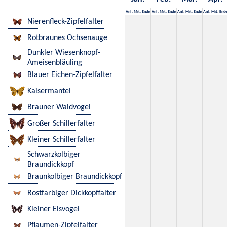
Anf.
Mit.
Ende
Anf.
Mit.
Ende
Anf.
Mit.
Ende
Anf.
Mit.
End
Nierenfleck-Zipfelfalter
Rotbraunes Ochsenauge
Dunkler Wiesenknopf-
Ameisenbläuling
Blauer Eichen-Zipfelfalter
Kaisermantel
Brauner Waldvogel
Großer Schillerfalter
Kleiner Schillerfalter
Schwarzkolbiger
Braundickkopf
Braunkolbiger Braundickkopf
Rostfarbiger Dickkopffalter
Kleiner Eisvogel
Pflaumen-Zipfelfalter