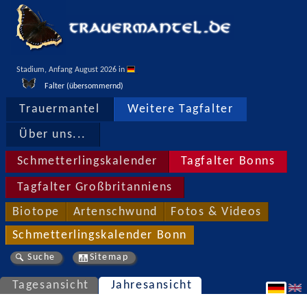
Stadium, Anfang August 2026 in 
Falter (übersommernd)
Trauermantel
Weitere Tagfalter
Über uns...
Schmetterlingskalender
Tagfalter Bonns
Tagfalter Großbritanniens
Biotope
Artenschwund
Fotos & Videos
Schmetterlingskalender Bonn
Suche
Sitemap
Tagesansicht
Jahresansicht