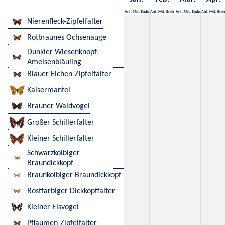
Anf.
Mit.
Ende
Anf.
Mit.
Ende
Anf.
Mit.
Ende
Anf.
Mit.
End
Nierenfleck-Zipfelfalter
Rotbraunes Ochsenauge
Dunkler Wiesenknopf-
Ameisenbläuling
Blauer Eichen-Zipfelfalter
Kaisermantel
Brauner Waldvogel
Großer Schillerfalter
Kleiner Schillerfalter
Schwarzkolbiger
Braundickkopf
Braunkolbiger Braundickkopf
Rostfarbiger Dickkopffalter
Kleiner Eisvogel
Pflaumen-Zipfelfalter