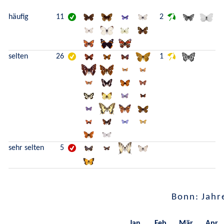
häufig
11
2
selten
26
1
sehr selten
5
Bonn: Jahr
Jan.
Feb.
Mär.
Apr.