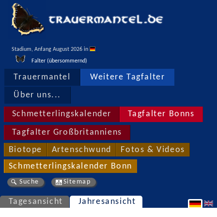
Stadium, Anfang August 2026 in 
Falter (übersommernd)
Trauermantel
Weitere Tagfalter
Über uns...
Schmetterlingskalender
Tagfalter Bonns
Tagfalter Großbritanniens
Biotope
Artenschwund
Fotos & Videos
Schmetterlingskalender Bonn
Suche
Sitemap
Tagesansicht
Jahresansicht