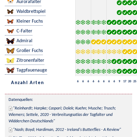
Aurorafalter
Waldbrettspiel
Kleiner Fuchs
C-Falter
Admiral
Großer Fuchs
Zitronenfalter
Tagpfauenauge
6
6
6
6
6
6
6
6
9
17
20
25
Anzahl Arten
Datenquellen:
Reinhardt; Harpke; Caspari; Dolek; Kuehn; Musche; Trusch; 
Wiemers; Settele, 2020 - Verbreitungsatlas der Tagfalter und 
Widderchen Deutschlands
Nash; Boyd; Hardiman, 2012 - Ireland's Butterflies - A Review