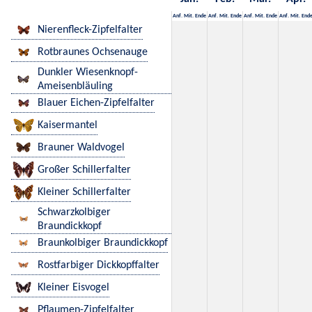
Anf.
Mit.
Ende
Anf.
Mit.
Ende
Anf.
Mit.
Ende
Anf.
Mit.
End
Nierenfleck-Zipfelfalter
Rotbraunes Ochsenauge
Dunkler Wiesenknopf-
Ameisenbläuling
Blauer Eichen-Zipfelfalter
Kaisermantel
Brauner Waldvogel
Großer Schillerfalter
Kleiner Schillerfalter
Schwarzkolbiger
Braundickkopf
Braunkolbiger Braundickkopf
Rostfarbiger Dickkopffalter
Kleiner Eisvogel
Pflaumen-Zipfelfalter