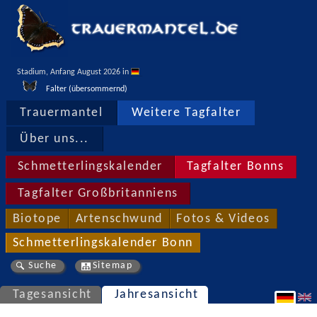
Stadium, Anfang August 2026 in 
Falter (übersommernd)
Trauermantel
Weitere Tagfalter
Über uns...
Schmetterlingskalender
Tagfalter Bonns
Tagfalter Großbritanniens
Biotope
Artenschwund
Fotos & Videos
Schmetterlingskalender Bonn
Suche
Sitemap
Tagesansicht
Jahresansicht