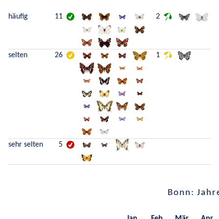
häufig
11
2
selten
26
1
sehr selten
5
Bonn: Jahr
Jan.
Feb.
Mär.
Apr.