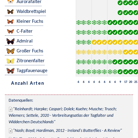
Aurorafalter
Waldbrettspiel
Kleiner Fuchs
C-Falter
Admiral
Großer Fuchs
Zitronenfalter
Tagpfauenauge
6
6
6
6
6
6
6
6
9
17
20
25
Anzahl Arten
Datenquellen:
Reinhardt; Harpke; Caspari; Dolek; Kuehn; Musche; Trusch; 
Wiemers; Settele, 2020 - Verbreitungsatlas der Tagfalter und 
Widderchen Deutschlands
Nash; Boyd; Hardiman, 2012 - Ireland's Butterflies - A Review