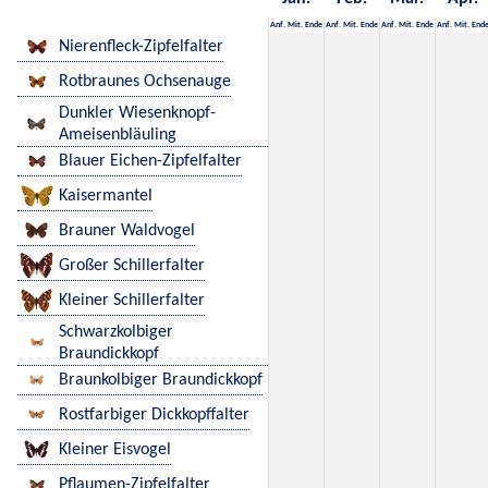
Anf.
Mit.
Ende
Anf.
Mit.
Ende
Anf.
Mit.
Ende
Anf.
Mit.
End
Nierenfleck-Zipfelfalter
Rotbraunes Ochsenauge
Dunkler Wiesenknopf-
Ameisenbläuling
Blauer Eichen-Zipfelfalter
Kaisermantel
Brauner Waldvogel
Großer Schillerfalter
Kleiner Schillerfalter
Schwarzkolbiger
Braundickkopf
Braunkolbiger Braundickkopf
Rostfarbiger Dickkopffalter
Kleiner Eisvogel
Pflaumen-Zipfelfalter