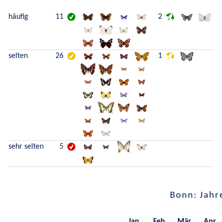
häufig
11
2
selten
26
1
sehr selten
5
Bonn: Jahr
Jan.
Feb.
Mär.
Apr.