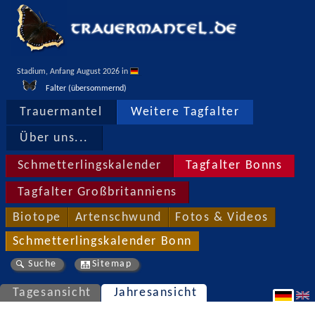
Stadium, Anfang August 2026 in 
Falter (übersommernd)
Trauermantel
Weitere Tagfalter
Über uns...
Schmetterlingskalender
Tagfalter Bonns
Tagfalter Großbritanniens
Biotope
Artenschwund
Fotos & Videos
Schmetterlingskalender Bonn
Suche
Sitemap
Tagesansicht
Jahresansicht