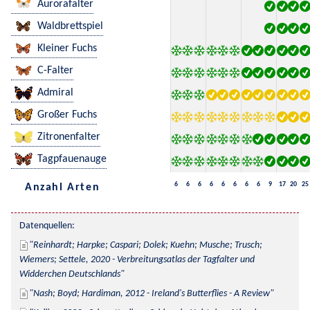
Aurorafalter
Waldbrettspiel
Kleiner Fuchs
C-Falter
Admiral
Großer Fuchs
Zitronenfalter
Tagpfauenauge
6
6
6
6
6
6
6
6
9
17
20
25
Anzahl Arten
Datenquellen:
Reinhardt; Harpke; Caspari; Dolek; Kuehn; Musche; Trusch; 
Wiemers; Settele, 2020 - Verbreitungsatlas der Tagfalter und 
Widderchen Deutschlands
Nash; Boyd; Hardiman, 2012 - Ireland's Butterflies - A Review