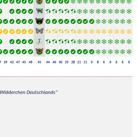
7
39
42
47
45
46
45
44
40
30
29
28
21
11
9
8
6
6
6
6
6
nd Widderchen Deutschlands