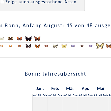
Zeige auch ausgestorbene Arten
n Bonn, Anfang August: 45 von 48 ausg
Bonn: Jahresübersicht
Jan.
Feb.
Mär.
Apr.
Mai
Anf.
Mit.
Ende
Anf.
Mit.
Ende
Anf.
Mit.
Ende
Anf.
Mit.
Ende
Anf.
Mit.
Ende
An