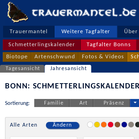
Trauermantel
Weitere Tagfalter
Über 
Schmetterlingskalender
Tagfalter Bonns
Biotope
Artenschwund
Fotos & Videos
Sc
Tagesansicht
Jahresansicht
BONN: SCHMETTERLINGSKALENDER
Familie
Art
Präsenz
Sortierung:
Alle Arten
Ändern