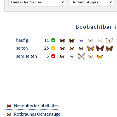
Beobachtbar i
häufig
11
selten
26
sehr selten
5
Nierenfleck-Zipfelfalter
Rotbraunes Ochsenauge