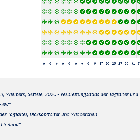
6
6
6
6
6
6
6
6
9
17
20
25
27
30
31
3
h; Wiemers; Settele, 2020 - Verbreitungsatlas der Tagfalter u
view
 der Tagfalter, Dickkopffalter und Widderchen
d Ireland