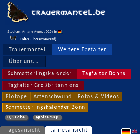
Stadium, Anfang August 2026 in 
Falter (übersommernd)
Trauermantel
Weitere Tagfalter
Über uns...
Schmetterlingskalender
Tagfalter Bonns
Tagfalter Großbritanniens
Biotope
Artenschwund
Fotos & Videos
Schmetterlingskalender Bonn
Suche
Sitemap
Tagesansicht
Jahresansicht