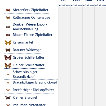
Anf.
Mit.
Ende
Anf.
Mit.
Ende
Anf.
Mit.
Ende
Anf.
Mit.
End
Nierenfleck-Zipfelfalter
Rotbraunes Ochsenauge
Dunkler Wiesenknopf-
Ameisenbläuling
Blauer Eichen-Zipfelfalter
Kaisermantel
Brauner Waldvogel
Großer Schillerfalter
Kleiner Schillerfalter
Schwarzkolbiger
Braundickkopf
Braunkolbiger Braundickkopf
Rostfarbiger Dickkopffalter
Kleiner Eisvogel
Pflaumen-Zipfelfalter