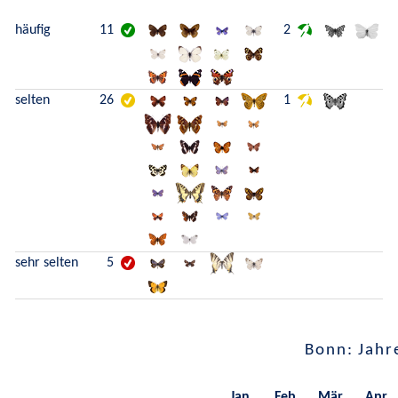
häufig
11
2
selten
26
1
sehr selten
5
Bonn: Jahr
Jan.
Feb.
Mär.
Apr.