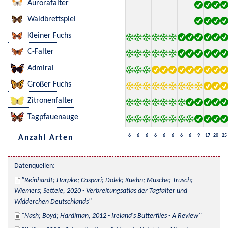
Aurorafalter
Waldbrettspiel
Kleiner Fuchs
C-Falter
Admiral
Großer Fuchs
Zitronenfalter
Tagpfauenauge
6
6
6
6
6
6
6
6
9
17
20
25
Anzahl Arten
Datenquellen:
Reinhardt; Harpke; Caspari; Dolek; Kuehn; Musche; Trusch; 
Wiemers; Settele, 2020 - Verbreitungsatlas der Tagfalter und 
Widderchen Deutschlands
Nash; Boyd; Hardiman, 2012 - Ireland's Butterflies - A Review