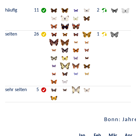
häufig
11
2
selten
26
1
sehr selten
5
Bonn: Jahr
Jan.
Feb.
Mär.
Apr.