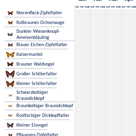
Anf.
Mit.
Ende
Anf.
Mit.
Ende
Anf.
Mit.
Ende
Anf.
Mit.
End
Nierenfleck-Zipfelfalter
Rotbraunes Ochsenauge
Dunkler Wiesenknopf-
Ameisenbläuling
Blauer Eichen-Zipfelfalter
Kaisermantel
Brauner Waldvogel
Großer Schillerfalter
Kleiner Schillerfalter
Schwarzkolbiger
Braundickkopf
Braunkolbiger Braundickkopf
Rostfarbiger Dickkopffalter
Kleiner Eisvogel
Pflaumen-Zipfelfalter