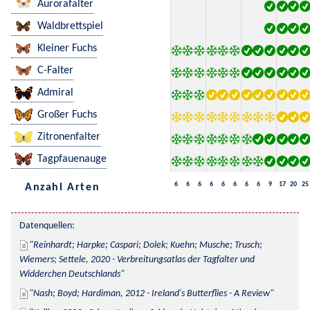
Aurorafalter
Waldbrettspiel
Kleiner Fuchs
C-Falter
Admiral
Großer Fuchs
Zitronenfalter
Tagpfauenauge
6
6
6
6
6
6
6
6
9
17
20
25
Anzahl Arten
Datenquellen:
Reinhardt; Harpke; Caspari; Dolek; Kuehn; Musche; Trusch; 
Wiemers; Settele, 2020 - Verbreitungsatlas der Tagfalter und 
Widderchen Deutschlands
Nash; Boyd; Hardiman, 2012 - Ireland's Butterflies - A Review