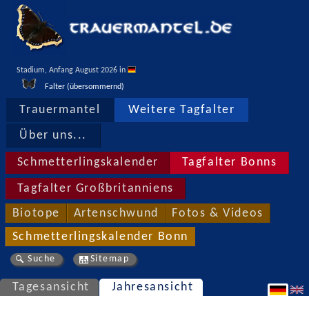
Stadium, Anfang August 2026 in 
Falter (übersommernd)
Trauermantel
Weitere Tagfalter
Über uns...
Schmetterlingskalender
Tagfalter Bonns
Tagfalter Großbritanniens
Biotope
Artenschwund
Fotos & Videos
Schmetterlingskalender Bonn
Suche
Sitemap
Tagesansicht
Jahresansicht