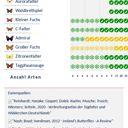
Aurorafalter
Waldbrettspiel
Kleiner Fuchs
C-Falter
Admiral
Großer Fuchs
Zitronenfalter
Tagpfauenauge
6
6
6
6
6
6
6
6
9
17
20
25
Anzahl Arten
Datenquellen:
Reinhardt; Harpke; Caspari; Dolek; Kuehn; Musche; Trusch; 
Wiemers; Settele, 2020 - Verbreitungsatlas der Tagfalter und 
Widderchen Deutschlands
Nash; Boyd; Hardiman, 2012 - Ireland's Butterflies - A Review