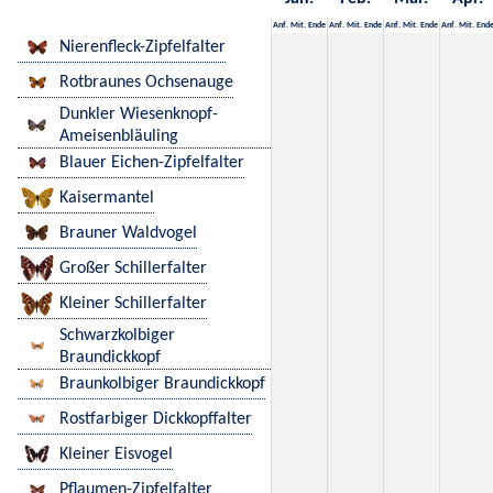
Anf.
Mit.
Ende
Anf.
Mit.
Ende
Anf.
Mit.
Ende
Anf.
Mit.
End
Nierenfleck-Zipfelfalter
Rotbraunes Ochsenauge
Dunkler Wiesenknopf-
Ameisenbläuling
Blauer Eichen-Zipfelfalter
Kaisermantel
Brauner Waldvogel
Großer Schillerfalter
Kleiner Schillerfalter
Schwarzkolbiger
Braundickkopf
Braunkolbiger Braundickkopf
Rostfarbiger Dickkopffalter
Kleiner Eisvogel
Pflaumen-Zipfelfalter