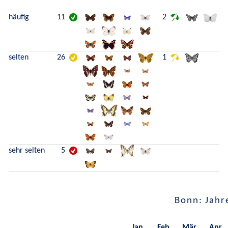
häufig
11
2
selten
26
1
sehr selten
5
Bonn: Jahr
Jan.
Feb.
Mär.
Apr.