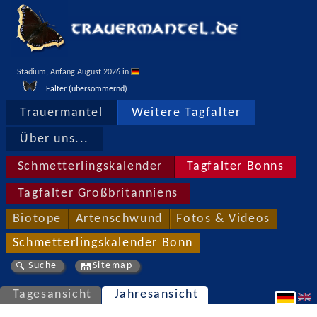
Stadium, Anfang August 2026 in 
Falter (übersommernd)
Trauermantel
Weitere Tagfalter
Über uns...
Schmetterlingskalender
Tagfalter Bonns
Tagfalter Großbritanniens
Biotope
Artenschwund
Fotos & Videos
Schmetterlingskalender Bonn
Suche
Sitemap
Tagesansicht
Jahresansicht