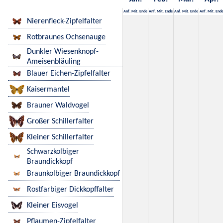
Anf.
Mit.
Ende
Anf.
Mit.
Ende
Anf.
Mit.
Ende
Anf.
Mit.
End
Nierenfleck-Zipfelfalter
Rotbraunes Ochsenauge
Dunkler Wiesenknopf-
Ameisenbläuling
Blauer Eichen-Zipfelfalter
Kaisermantel
Brauner Waldvogel
Großer Schillerfalter
Kleiner Schillerfalter
Schwarzkolbiger
Braundickkopf
Braunkolbiger Braundickkopf
Rostfarbiger Dickkopffalter
Kleiner Eisvogel
Pflaumen-Zipfelfalter