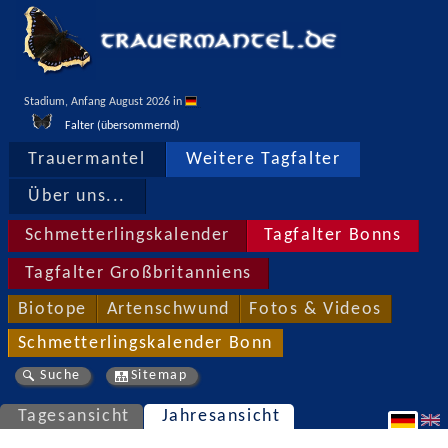
Stadium, Anfang August 2026 in 
Falter (übersommernd)
Trauermantel
Weitere Tagfalter
Über uns...
Schmetterlingskalender
Tagfalter Bonns
Tagfalter Großbritanniens
Biotope
Artenschwund
Fotos & Videos
Schmetterlingskalender Bonn
Suche
Sitemap
Tagesansicht
Jahresansicht