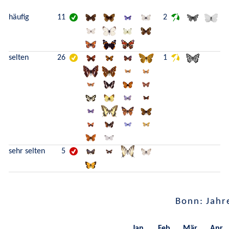
häufig
11
2
selten
26
1
sehr selten
5
Bonn: Jahr
Jan.
Feb.
Mär.
Apr.