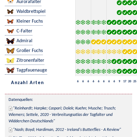
Aurorafalter
Waldbrettspiel
Kleiner Fuchs
C-Falter
Admiral
Großer Fuchs
Zitronenfalter
Tagpfauenauge
6
6
6
6
6
6
6
6
9
17
20
25
Anzahl Arten
Datenquellen:
Reinhardt; Harpke; Caspari; Dolek; Kuehn; Musche; Trusch; 
Wiemers; Settele, 2020 - Verbreitungsatlas der Tagfalter und 
Widderchen Deutschlands
Nash; Boyd; Hardiman, 2012 - Ireland's Butterflies - A Review