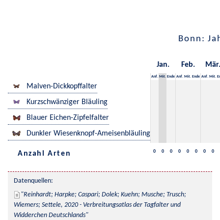
Bonn: Ja
Jan.
Feb.
Mär
Anf.
Mit.
Ende
Anf.
Mit.
Ende
Anf.
Mit.
E
Malven-Dickkopffalter
Kurzschwänziger Bläuling
Blauer Eichen-Zipfelfalter
Dunkler Wiesenknopf-Ameisenbläuling
0
0
0
0
0
0
0
0
Anzahl Arten
Datenquellen:
Reinhardt; Harpke; Caspari; Dolek; Kuehn; Musche; Trusch; 
Wiemers; Settele, 2020 - Verbreitungsatlas der Tagfalter und 
Widderchen Deutschlands