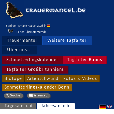
Stadium, Anfang August 2026 in 
Falter (übersommernd)
Trauermantel
Weitere Tagfalter
Über uns...
Schmetterlingskalender
Tagfalter Bonns
Tagfalter Großbritanniens
Biotope
Artenschwund
Fotos & Videos
Schmetterlingskalender Bonn
Suche
Sitemap
Tagesansicht
Jahresansicht