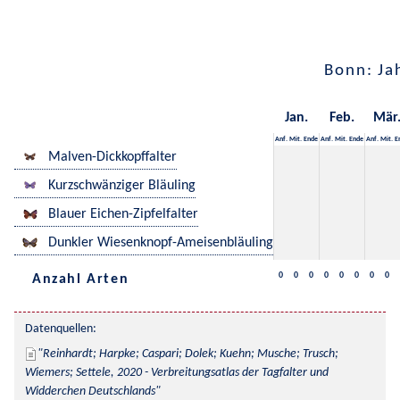
Bonn: Ja
Jan.
Feb.
Mär
Anf.
Mit.
Ende
Anf.
Mit.
Ende
Anf.
Mit.
E
Malven-Dickkopffalter
Kurzschwänziger Bläuling
Blauer Eichen-Zipfelfalter
Dunkler Wiesenknopf-Ameisenbläuling
0
0
0
0
0
0
0
0
Anzahl Arten
Datenquellen:
Reinhardt; Harpke; Caspari; Dolek; Kuehn; Musche; Trusch; 
Wiemers; Settele, 2020 - Verbreitungsatlas der Tagfalter und 
Widderchen Deutschlands