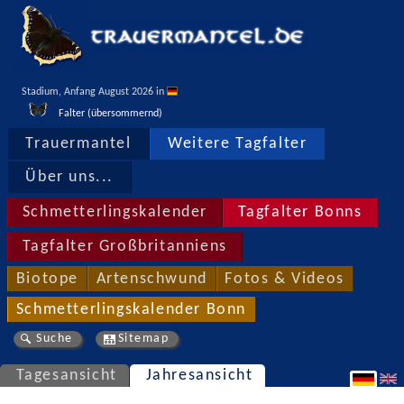
Stadium, Anfang August 2026 in 
Falter (übersommernd)
Trauermantel
Weitere Tagfalter
Über uns...
Schmetterlingskalender
Tagfalter Bonns
Tagfalter Großbritanniens
Biotope
Artenschwund
Fotos & Videos
Schmetterlingskalender Bonn
Suche
Sitemap
Tagesansicht
Jahresansicht