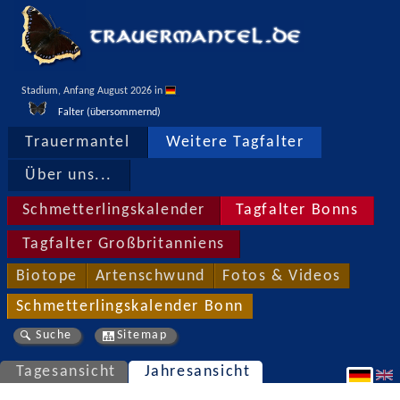
Stadium, Anfang August 2026 in 
Falter (übersommernd)
Trauermantel
Weitere Tagfalter
Über uns...
Schmetterlingskalender
Tagfalter Bonns
Tagfalter Großbritanniens
Biotope
Artenschwund
Fotos & Videos
Schmetterlingskalender Bonn
Suche
Sitemap
Tagesansicht
Jahresansicht