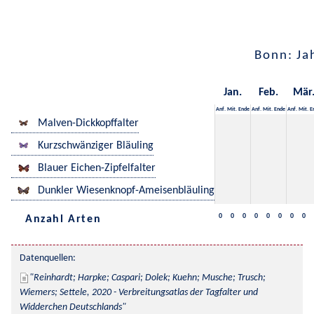
Bonn: Ja
Jan.
Feb.
Mär
Anf.
Mit.
Ende
Anf.
Mit.
Ende
Anf.
Mit.
E
Malven-Dickkopffalter
Kurzschwänziger Bläuling
Blauer Eichen-Zipfelfalter
Dunkler Wiesenknopf-Ameisenbläuling
0
0
0
0
0
0
0
0
Anzahl Arten
Datenquellen:
Reinhardt; Harpke; Caspari; Dolek; Kuehn; Musche; Trusch; 
Wiemers; Settele, 2020 - Verbreitungsatlas der Tagfalter und 
Widderchen Deutschlands