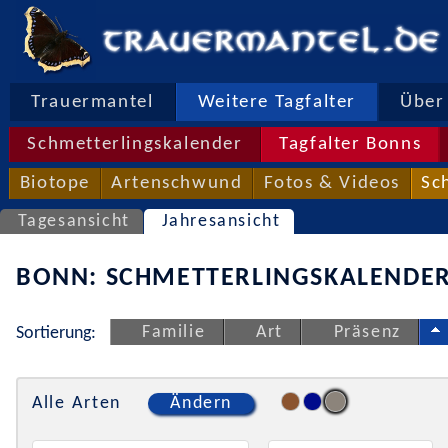
Trauermantel
Weitere Tagfalter
Über 
Schmetterlingskalender
Tagfalter Bonns
Biotope
Artenschwund
Fotos & Videos
Sc
Tagesansicht
Jahresansicht
BONN: SCHMETTERLINGSKALENDER
Familie
Art
Präsenz
Sortierung:
Alle Arten
Ändern