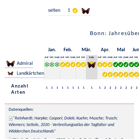
selten
1
Bonn: Jahresübe
Jan.
Feb.
Mär.
Apr.
Mai
Jun
Anf.
Mit.
Ende
Anf.
Mit.
Ende
Anf.
Mit.
Ende
Anf.
Mit.
Ende
Anf.
Mit.
Ende
Anf.
Mit.
Admiral
Landkärtchen
Anzahl
1
1
1
1
1
1
1
1
1
1
2
2
2
2
2
2
2
Arten
Datenquellen:
Reinhardt; Harpke; Caspari; Dolek; Kuehn; Musche; Trusch; 
Wiemers; Settele, 2020 - Verbreitungsatlas der Tagfalter und 
Widderchen Deutschlands