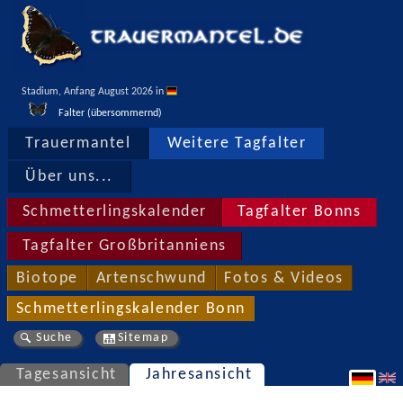
Stadium, Anfang August 2026 in 
Falter (übersommernd)
Trauermantel
Weitere Tagfalter
Über uns...
Schmetterlingskalender
Tagfalter Bonns
Tagfalter Großbritanniens
Biotope
Artenschwund
Fotos & Videos
Schmetterlingskalender Bonn
Suche
Sitemap
Tagesansicht
Jahresansicht