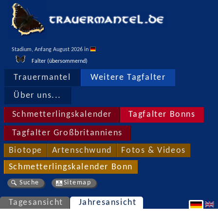
Stadium, Anfang August 2026 in 
Falter (übersommernd)
Trauermantel
Weitere Tagfalter
Über uns...
Schmetterlingskalender
Tagfalter Bonns
Tagfalter Großbritanniens
Biotope
Artenschwund
Fotos & Videos
Schmetterlingskalender Bonn
Suche
Sitemap
Tagesansicht
Jahresansicht