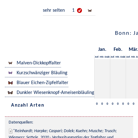
sehr selten
1
Bonn: J
Jan.
Feb.
Mär
Anf.
Mit.
Ende
Anf.
Mit.
Ende
Anf.
Mit.
E
Malven-Dickkopffalter
Kurzschwänziger Bläuling
Blauer Eichen-Zipfelfalter
Dunkler Wiesenknopf-Ameisenbläuling
0
0
0
0
0
0
0
0
Anzahl Arten
Datenquellen:
Reinhardt; Harpke; Caspari; Dolek; Kuehn; Musche; Trusch; 
Wiemers; Settele, 2020 - Verbreitungsatlas der Tagfalter und 