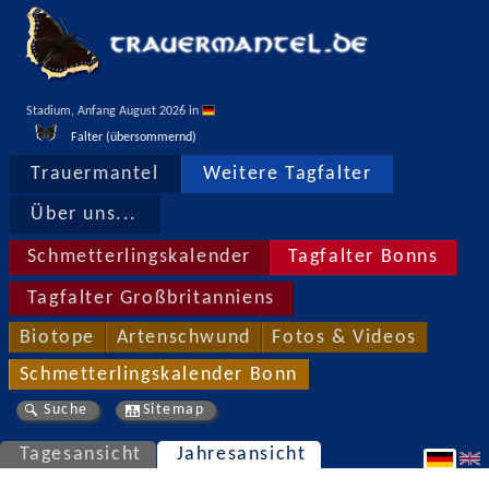
Stadium, Anfang August 2026 in 
Falter (übersommernd)
Trauermantel
Weitere Tagfalter
Über uns...
Schmetterlingskalender
Tagfalter Bonns
Tagfalter Großbritanniens
Biotope
Artenschwund
Fotos & Videos
Schmetterlingskalender Bonn
Suche
Sitemap
Tagesansicht
Jahresansicht