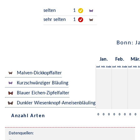
selten
1
sehr selten
1
Bonn: J
Jan.
Feb.
Mär
Anf.
Mit.
Ende
Anf.
Mit.
Ende
Anf.
Mit.
E
Malven-Dickkopffalter
Kurzschwänziger Bläuling
Blauer Eichen-Zipfelfalter
Dunkler Wiesenknopf-Ameisenbläuling
0
0
0
0
0
0
0
0
Anzahl Arten
Datenquellen: