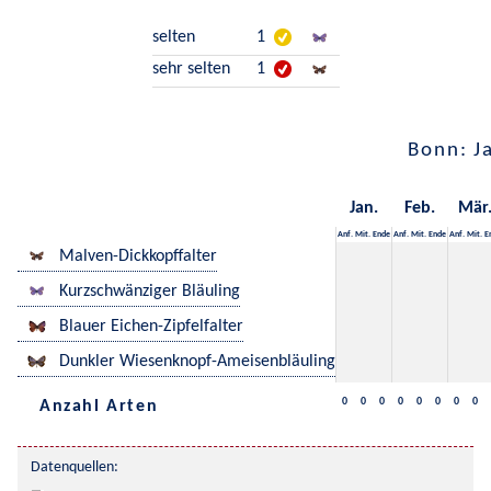
selten
1
sehr selten
1
Bonn: J
Jan.
Feb.
Mär
Anf.
Mit.
Ende
Anf.
Mit.
Ende
Anf.
Mit.
E
Malven-Dickkopffalter
Kurzschwänziger Bläuling
Blauer Eichen-Zipfelfalter
Dunkler Wiesenknopf-Ameisenbläuling
0
0
0
0
0
0
0
0
Anzahl Arten
Datenquellen: