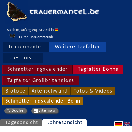
Stadium, Anfang August 2026 in 
Falter (übersommernd)
Trauermantel
Weitere Tagfalter
Über uns...
Schmetterlingskalender
Tagfalter Bonns
Tagfalter Großbritanniens
Biotope
Artenschwund
Fotos & Videos
Schmetterlingskalender Bonn
Suche
Sitemap
Tagesansicht
Jahresansicht