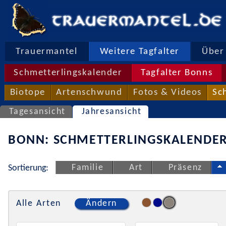
Trauermantel
Weitere Tagfalter
Über 
Schmetterlingskalender
Tagfalter Bonns
Biotope
Artenschwund
Fotos & Videos
Sc
Tagesansicht
Jahresansicht
BONN: SCHMETTERLINGSKALENDER
Familie
Art
Präsenz
Sortierung:
Alle Arten
Ändern