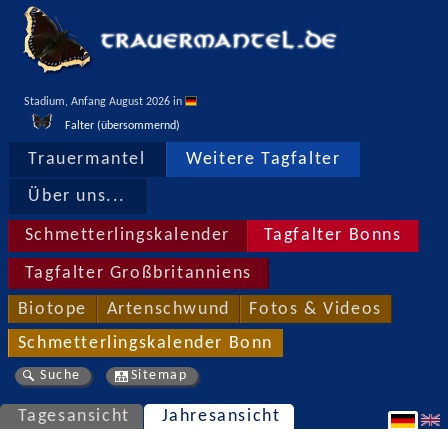
Stadium, Anfang August 2026 in 
Falter (übersommernd)
Trauermantel
Weitere Tagfalter
Über uns...
Schmetterlingskalender
Tagfalter Bonns
Tagfalter Großbritanniens
Biotope
Artenschwund
Fotos & Videos
Schmetterlingskalender Bonn
Suche
Sitemap
Tagesansicht
Jahresansicht