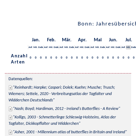
Bonn: Jahresübersic
Jan.
Feb.
Mär.
Apr.
Mai
Jun.
Jul.
Anf.
Mit.
Ende
Anf.
Mit.
Ende
Anf.
Mit.
Ende
Anf.
Mit.
Ende
Anf.
Mit.
Ende
Anf.
Mit.
Ende
Anf.
Mit.
Ende
Anzahl
0
0
0
0
0
0
0
0
0
0
0
0
0
0
0
0
0
0
0
0
0
Arten
Datenquellen:
Reinhardt; Harpke; Caspari; Dolek; Kuehn; Musche; Trusch; 
Wiemers; Settele, 2020 - Verbreitungsatlas der Tagfalter und 
Widderchen Deutschlands
Nash; Boyd; Hardiman, 2012 - Ireland's Butterflies - A Review
Kolligs, 2003 - Schmetterlinge Schleswig-Holsteins, Atlas der 
Tagfalter, Dickkopffalter und Widderchen
Asher, 2001 - Millennium atlas of butterflies in Britain and Ireland