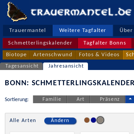
Trauermantel
Weitere Tagfalter
Über 
Schmetterlingskalender
Tagfalter Bonns
Biotope
Artenschwund
Fotos & Videos
Sc
Tagesansicht
Jahresansicht
BONN: SCHMETTERLINGSKALENDER
Familie
Art
Präsenz
Sortierung:
Alle Arten
Ändern