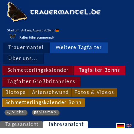
Stadium, Anfang August 2026 in 
Falter (übersommernd)
Trauermantel
Weitere Tagfalter
Über uns...
Schmetterlingskalender
Tagfalter Bonns
Tagfalter Großbritanniens
Biotope
Artenschwund
Fotos & Videos
Schmetterlingskalender Bonn
Suche
Sitemap
Tagesansicht
Jahresansicht