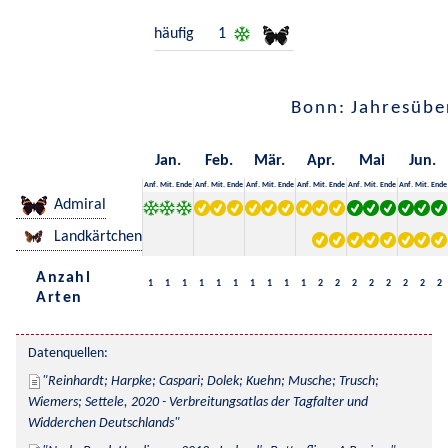
häufig
1
Bonn: Jahresübe
Jan.
Feb.
Mär.
Apr.
Mai
Jun.
Anf.
Mit.
Ende
Anf.
Mit.
Ende
Anf.
Mit.
Ende
Anf.
Mit.
Ende
Anf.
Mit.
Ende
Anf.
Mit.
Ende
Admiral
Landkärtchen
Anzahl
1
1
1
1
1
1
1
1
1
1
2
2
2
2
2
2
2
2
Arten
Datenquellen:
Reinhardt; Harpke; Caspari; Dolek; Kuehn; Musche; Trusch; 
Wiemers; Settele, 2020 - Verbreitungsatlas der Tagfalter und 
Widderchen Deutschlands