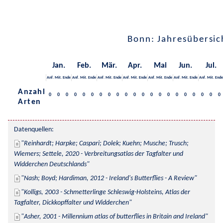
Bonn: Jahresübersic
Jan.
Feb.
Mär.
Apr.
Mai
Jun.
Jul.
Anf.
Mit.
Ende
Anf.
Mit.
Ende
Anf.
Mit.
Ende
Anf.
Mit.
Ende
Anf.
Mit.
Ende
Anf.
Mit.
Ende
Anf.
Mit.
Ende
Anzahl
0
0
0
0
0
0
0
0
0
0
0
0
0
0
0
0
0
0
0
0
0
Arten
Datenquellen:
Reinhardt; Harpke; Caspari; Dolek; Kuehn; Musche; Trusch; 
Wiemers; Settele, 2020 - Verbreitungsatlas der Tagfalter und 
Widderchen Deutschlands
Nash; Boyd; Hardiman, 2012 - Ireland's Butterflies - A Review
Kolligs, 2003 - Schmetterlinge Schleswig-Holsteins, Atlas der 
Tagfalter, Dickkopffalter und Widderchen
Asher, 2001 - Millennium atlas of butterflies in Britain and Ireland