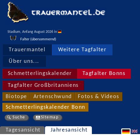
Stadium, Anfang August 2026 in 
Falter (übersommernd)
Trauermantel
Weitere Tagfalter
Über uns...
Schmetterlingskalender
Tagfalter Bonns
Tagfalter Großbritanniens
Biotope
Artenschwund
Fotos & Videos
Schmetterlingskalender Bonn
Suche
Sitemap
Tagesansicht
Jahresansicht