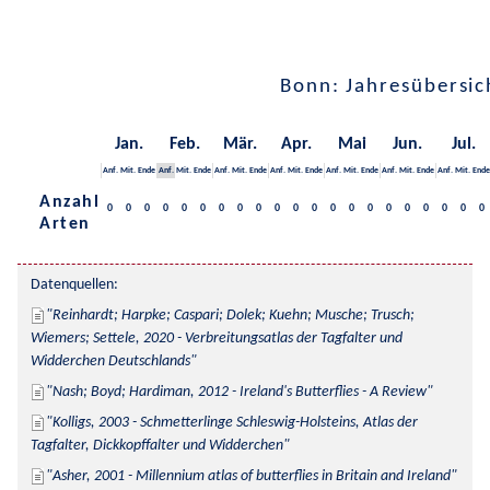
Bonn: Jahresübersic
Jan.
Feb.
Mär.
Apr.
Mai
Jun.
Jul.
Anf.
Mit.
Ende
Anf.
Mit.
Ende
Anf.
Mit.
Ende
Anf.
Mit.
Ende
Anf.
Mit.
Ende
Anf.
Mit.
Ende
Anf.
Mit.
Ende
Anzahl
0
0
0
0
0
0
0
0
0
0
0
0
0
0
0
0
0
0
0
0
0
Arten
Datenquellen:
Reinhardt; Harpke; Caspari; Dolek; Kuehn; Musche; Trusch; 
Wiemers; Settele, 2020 - Verbreitungsatlas der Tagfalter und 
Widderchen Deutschlands
Nash; Boyd; Hardiman, 2012 - Ireland's Butterflies - A Review
Kolligs, 2003 - Schmetterlinge Schleswig-Holsteins, Atlas der 
Tagfalter, Dickkopffalter und Widderchen
Asher, 2001 - Millennium atlas of butterflies in Britain and Ireland