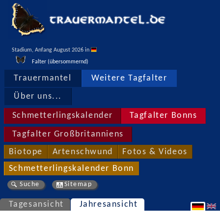
Stadium, Anfang August 2026 in 
Falter (übersommernd)
Trauermantel
Weitere Tagfalter
Über uns...
Schmetterlingskalender
Tagfalter Bonns
Tagfalter Großbritanniens
Biotope
Artenschwund
Fotos & Videos
Schmetterlingskalender Bonn
Suche
Sitemap
Tagesansicht
Jahresansicht