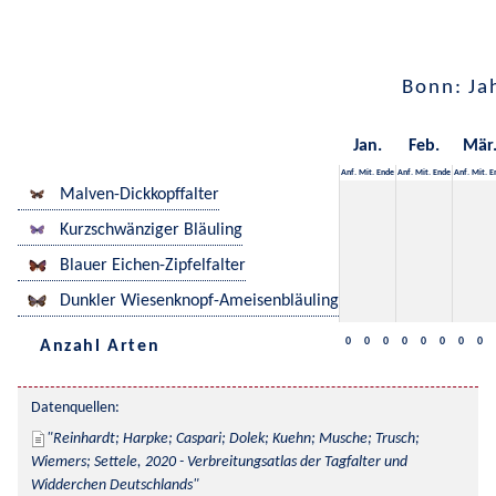
Bonn: Ja
Jan.
Feb.
Mär
Anf.
Mit.
Ende
Anf.
Mit.
Ende
Anf.
Mit.
E
Malven-Dickkopffalter
Kurzschwänziger Bläuling
Blauer Eichen-Zipfelfalter
Dunkler Wiesenknopf-Ameisenbläuling
0
0
0
0
0
0
0
0
Anzahl Arten
Datenquellen:
Reinhardt; Harpke; Caspari; Dolek; Kuehn; Musche; Trusch; 
Wiemers; Settele, 2020 - Verbreitungsatlas der Tagfalter und 
Widderchen Deutschlands