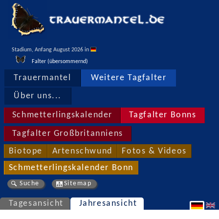
Stadium, Anfang August 2026 in 
Falter (übersommernd)
Trauermantel
Weitere Tagfalter
Über uns...
Schmetterlingskalender
Tagfalter Bonns
Tagfalter Großbritanniens
Biotope
Artenschwund
Fotos & Videos
Schmetterlingskalender Bonn
Suche
Sitemap
Tagesansicht
Jahresansicht